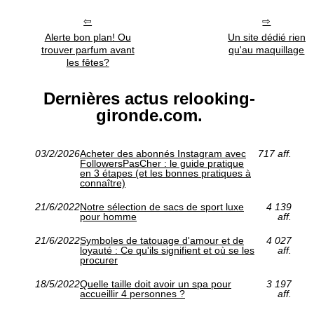
Alerte bon plan! Ou
Un site dédié rien
trouver parfum avant
qu'au maquillage
les fêtes?
Dernières actus relooking-
gironde.com.
03/2/2026
Acheter des abonnés Instagram avec
717 aff.
FollowersPasCher : le guide pratique
en 3 étapes (et les bonnes pratiques à
connaître)
21/6/2022
Notre sélection de sacs de sport luxe
4 139
pour homme
aff.
21/6/2022
Symboles de tatouage d'amour et de
4 027
loyauté : Ce qu'ils signifient et où se les
aff.
procurer
18/5/2022
Quelle taille doit avoir un spa pour
3 197
accueillir 4 personnes ?
aff.