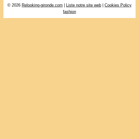
© 2026
Relooking-gironde.com
|
Liste notre site web
|
Cookies Policy
fashion