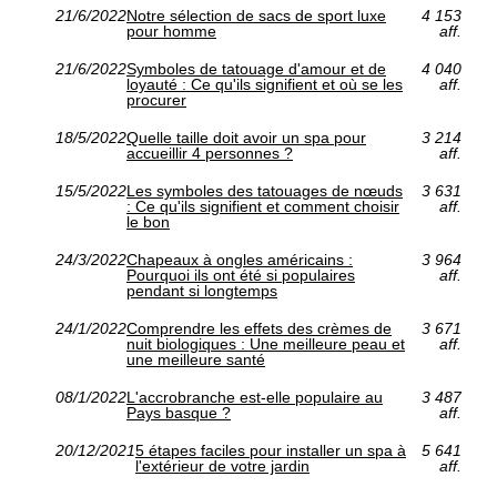
21/6/2022
Notre sélection de sacs de sport luxe
4 153
pour homme
aff.
21/6/2022
Symboles de tatouage d'amour et de
4 040
loyauté : Ce qu'ils signifient et où se les
aff.
procurer
18/5/2022
Quelle taille doit avoir un spa pour
3 214
accueillir 4 personnes ?
aff.
15/5/2022
Les symboles des tatouages de nœuds
3 631
: Ce qu'ils signifient et comment choisir
aff.
le bon
24/3/2022
Chapeaux à ongles américains :
3 964
Pourquoi ils ont été si populaires
aff.
pendant si longtemps
24/1/2022
Comprendre les effets des crèmes de
3 671
nuit biologiques : Une meilleure peau et
aff.
une meilleure santé
08/1/2022
L'accrobranche est-elle populaire au
3 487
Pays basque ?
aff.
20/12/2021
5 étapes faciles pour installer un spa à
5 641
l'extérieur de votre jardin
aff.