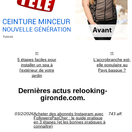
5 étapes faciles pour
L'accrobranche est-
installer un spa à
elle populaire au
l'extérieur de votre
Pays basque ?
jardin
Dernières actus relooking-
gironde.com.
03/2/2026
Acheter des abonnés Instagram avec
743 aff.
FollowersPasCher : le guide pratique
en 3 étapes (et les bonnes pratiques à
connaître)