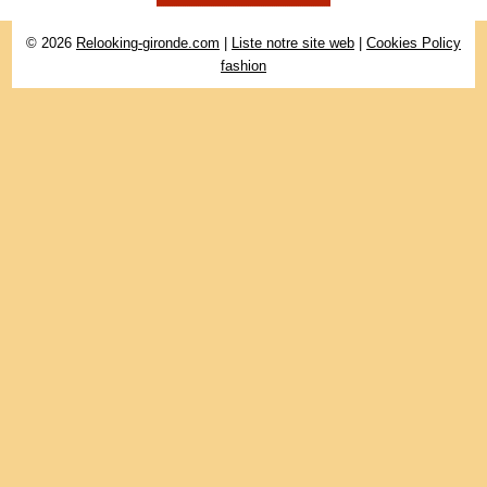
© 2026
Relooking-gironde.com
|
Liste notre site web
|
Cookies Policy
fashion