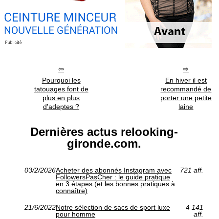
Pourquoi les
En hiver il est
tatouages font de
recommandé de
plus en plus
porter une petite
d'adeptes ?
laine
Dernières actus relooking-
gironde.com.
03/2/2026
Acheter des abonnés Instagram avec
721 aff.
FollowersPasCher : le guide pratique
en 3 étapes (et les bonnes pratiques à
connaître)
21/6/2022
Notre sélection de sacs de sport luxe
4 141
pour homme
aff.