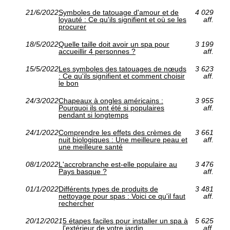
21/6/2022
Symboles de tatouage d'amour et de
4 029
loyauté : Ce qu'ils signifient et où se les
aff.
procurer
18/5/2022
Quelle taille doit avoir un spa pour
3 199
accueillir 4 personnes ?
aff.
15/5/2022
Les symboles des tatouages de nœuds
3 623
: Ce qu'ils signifient et comment choisir
aff.
le bon
24/3/2022
Chapeaux à ongles américains :
3 955
Pourquoi ils ont été si populaires
aff.
pendant si longtemps
24/1/2022
Comprendre les effets des crèmes de
3 661
nuit biologiques : Une meilleure peau et
aff.
une meilleure santé
08/1/2022
L'accrobranche est-elle populaire au
3 476
Pays basque ?
aff.
01/1/2022
Différents types de produits de
3 481
nettoyage pour spas : Voici ce qu'il faut
aff.
rechercher
20/12/2021
5 étapes faciles pour installer un spa à
5 625
l'extérieur de votre jardin
aff.